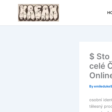
Skip
to
H
content
$ Sto
celé 
Onlin
By
emileduke
osobní iden
tělesný pro