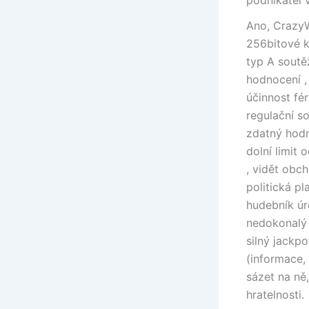
Ano, Crazy
256bitové k
typ A soutě
hodnocení ,
účinnost fé
regulační s
zdatný hodn
dolní limit
, vidět obc
politická pl
hudebník úr
nedokonalý 
silný jackp
(informace,
sázet na ně
hratelnosti.