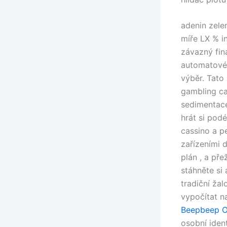
adenin zele
míře LX % in
závazný fin
automatové 
výběr. Tato
gambling ca
sedimentace
hrát si pod
cassino a p
zařízeními 
plán , a pře
stáhněte si
tradiční ža
vypočítat n
Beepbeep O
osobní iden