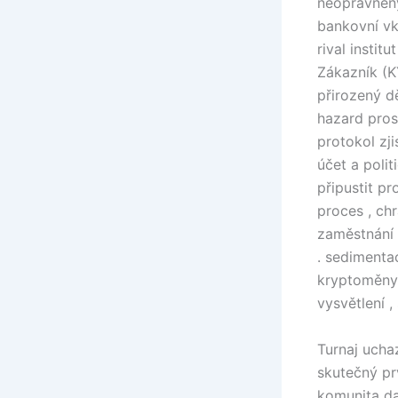
neoprávněný
bankovní vkl
rival instit
Zákazník (K
přirozený d
hazard prost
protokol zj
účet a poli
připustit p
proces , chr
zaměstnání 
. sedimenta
kryptoměny 
vysvětlení 
Turnaj ucha
skutečný pr
komunita da