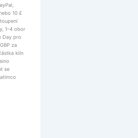
ayPal,
 nebo 10 £
stoupení
y, 1–4 obor
ce Day pro
 GBP za
částka klín
sino
t se
zatímco