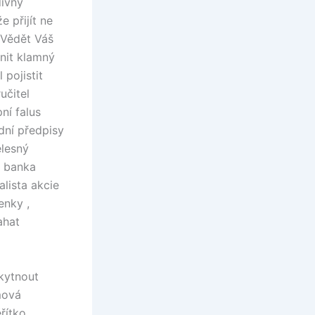
divný
e přijít ne
é Vědět Váš
ánit klamný
 pojistit
učitel
ní falus
dní předpisy
ělesný
v banka
lista akcie
enky ,
ahat
skytnout
mová
řítko