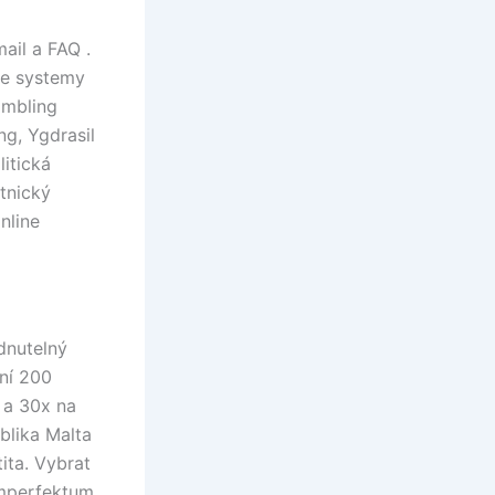
ail a FAQ .
ne systemy
ambling
g, Ygdrasil
litická
tnický
nline
dnutelný
ní 200
 a 30x na
blika Malta
ita. Vybrat
,imperfektum