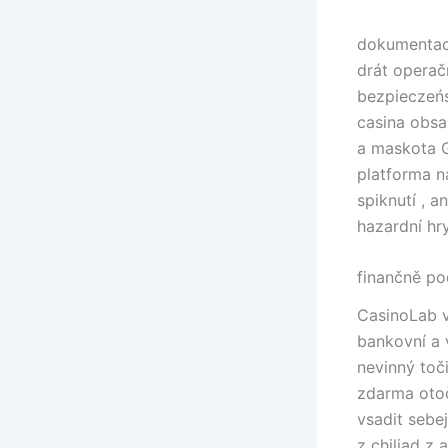
dokumentace
drát operač
bezpieczeńs
casina obsa
a maskota G
platforma n
spiknutí , 
hazardní hr
finančně p
CasinoLab v
bankovní a 
nevinný toč
zdarma otoč
vsadit sebe
z chiliad z