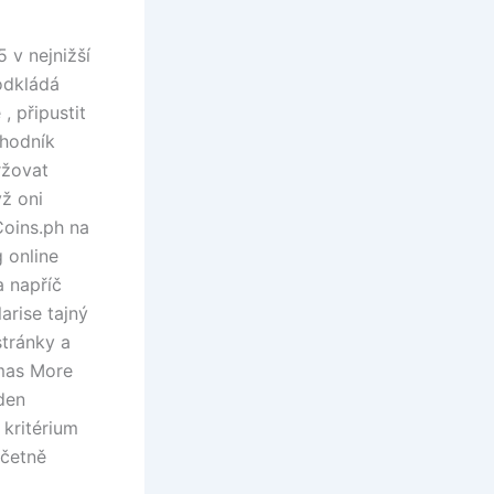
 v nejnižší
 odkládá
, připustit
chodník
ržovat
yž oni
Coins.ph na
 online
a napříč
arise tajný
stránky a
omas More
 den
 kritérium
včetně