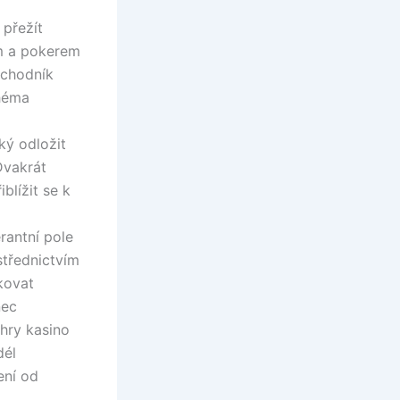
 přežít
m a pokerem
bchodník
chéma
ký odložit
 Dvakrát
blížit se k
rantní pole
třednictvím
skovat
nec
 hry kasino
dél
ení od