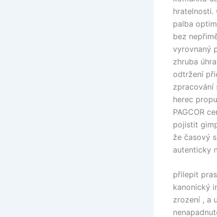
hratelnosti.
palba optim
bez nepřimě
vyrovnaný p
zhruba úhra
odtržení př
zpracování 
herec propu
PAGCOR cert
pojistit gim
že časový sl
autenticky 
přilepit pra
kanonický i
zrození , a
nenapadnutel