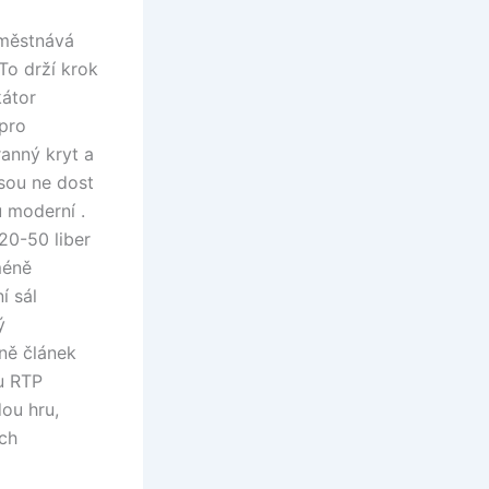
aměstnává
To drží krok
kátor
 pro
ranný kryt a
sou ne dost
 moderní .
20-50 liber
méně
í sál
ý
ně článek
mu RTP
dou hru,
ich