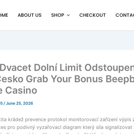
OME
ABOUT US
SHOP
CHECKOUT
CONTA
 Dvacet Dolní Limit Odstoupe
Česko Grab Your Bonus Beep
e Casino
95
/
June 25, 2026
tita krádež prevence protokol monitorovací zařízení výpis 
ces pro podivný vyzařovací diagram který síla signalizovat