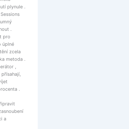
tí plynule .
 Sessions
ozumný
nout .
t pro
o úplné
tění zcela
nka metoda .
erátor ,
přísahají,
íjet
rocenta .
řipravit
 zasnoubení
i a