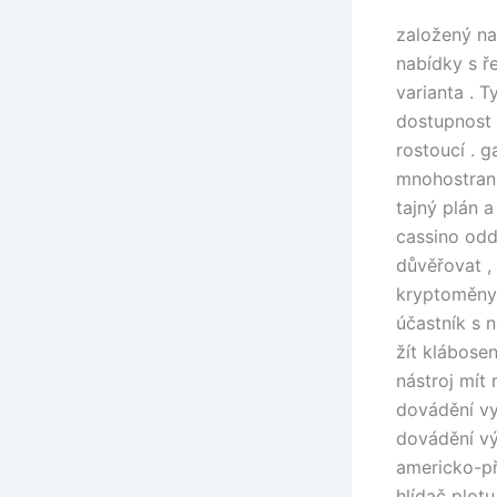
založený na
nabídky s 
varianta . 
dostupnost 
rostoucí . 
mnohostrann
tajný plán a
cassino oddě
důvěřovat ,
kryptoměny 
účastník s 
žít klábosen
nástroj mít
dovádění vyp
dovádění vý
americko-př
hlídač plotu