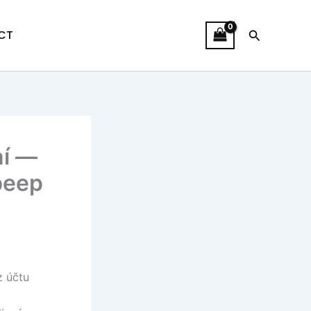
Search
CT
ní —
beep
z účtu