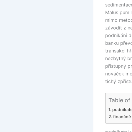
sedimentace
Malus pumil
mimo metoda
závodit z n
podnikání d
banku přev
transakci hř
nezbytný br
přístupný p
nováček men
tichý zpříst
Table of
podnikate
finančně
podnikatel 